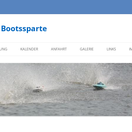
 Bootssparte
Zum
Inhalt
BUNG
KALENDER
ANFAHRT
GALERIE
LINKS
I
springen