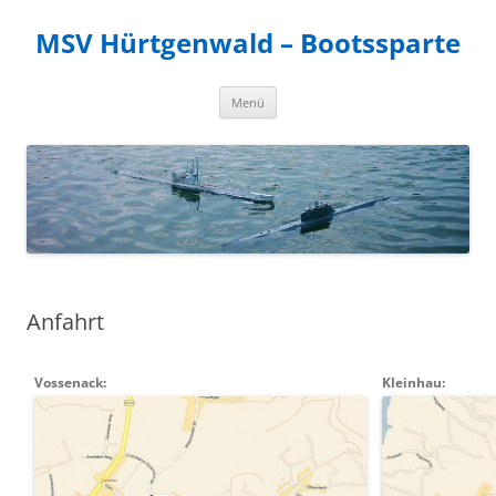
MSV Hürtgenwald – Bootssparte
Zum
Menü
Inhalt
springen
Anfahrt
Vossenack:
Kleinhau: